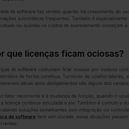
leta de software faz sentido quando há crescimento do uso
vações automáticas frequentes. Também é especialmente r
ratuais ou quando os custos de licenciamento começam a s
r que li
c
enças fi
c
a
m
o
c
iosas?
nças de software costumam ficar ociosas por motivos comu
torados de forma contínua. Turnover de colaboradores, a
anecem ativas após desligamentos são alguns dos cenário
o fator recorrente é a mudança de função, quando o usuár
a licença continua vinculada a ele. Também é comum a dup
ratando soluções semelhantes sem integração ou controle 
ença de software
bem estruturada, essas situações passam
rrentes.