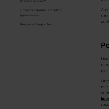
licenças ociosas?
A co
Como transformar em rotina
reno
(governança)
cont
Perguntas frequentes
Po
Lice
moni
perm
Outr
mas 
cont
lic
reco