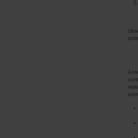
Obs
pote
Ante
conf
visi
esti