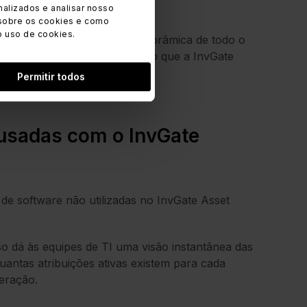
alizados e analisar nosso
sobre os cookies e como
o uso de cookies.
enças oferece uma visão panorâmica de todo o
igenciada, e é exatamente isso que a InvGate
Permitir todos
 usadas com o InvGate
s de software não utilizadas no InvGate Asset
so dá às equipes de TI uma visão instantânea das
antas atribuições ativas existem para cada
peração.