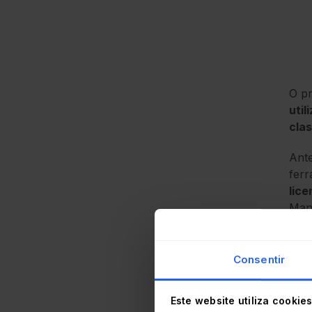
O pr
util
clas
Ante
ferr
lic
Man
Embo
usan
Consentir
iss
cent
Este website utiliza cookie
oti