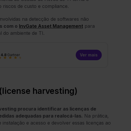
riscos de custo e compliance.
nvolvidas na detecção de softwares não
os com o
InvGate Asset Management
para
al do ambiente de TI.
Ver mais
4.8
Gartner
★
★
★
★
★
(license harvesting)
esting procura identificar as licenças de
edidas adequadas para realocá-las.
Na prática,
e instalação e acesso e devolver essas licenças ao