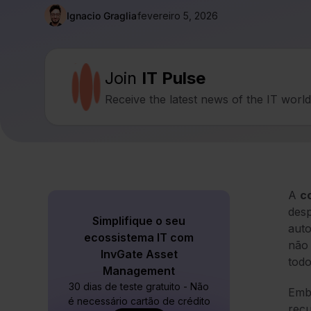
Ignacio Graglia
fevereiro 5, 2026
Join
IT Pulse
Receive the latest news of the IT worl
A
co
desp
Simplifique o seu
auto
ecossistema IT com
não 
InvGate Asset
tod
Management
30 dias de teste gratuito - Não
Embo
é necessário cartão de crédito
recu