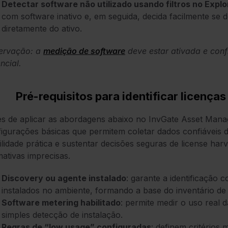
Detectar software não utilizado usando filtros no Explo
com software inativo e, em seguida, decida facilmente se de
diretamente do ativo.
ervação: a
medição de software
deve estar ativada e conf
ncial.
Pré-requisitos para identificar licenças
s de aplicar as abordagens abaixo no InvGate Asset Mana
igurações básicas que permitem coletar dados confiáveis 
bilidade prática e sustentar decisões seguras de license ha
mativas imprecisas.
Discovery ou agente instalado
: garante a identificação 
instalados no ambiente, formando a base do inventário de 
Software metering habilitado
: permite medir o uso real 
simples detecção de instalação.
Regras de “low usage” configuradas
: definem critérios 