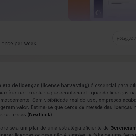
d once per week.
leta de licenças (license harvesting)
é essencial para ot
erdício recorrente segue acontecendo quando licenças nã
maticamente. Sem visibilidade real do uso, empresas aca
geram valor. Estima-se que cerca de metade das licenças nã
os os meses
(
Nexthink
).
ra seja um pilar de uma estratégia eficiente de
Gerenciam
perar licenças ociosas não é simples. A falta de uma ferr