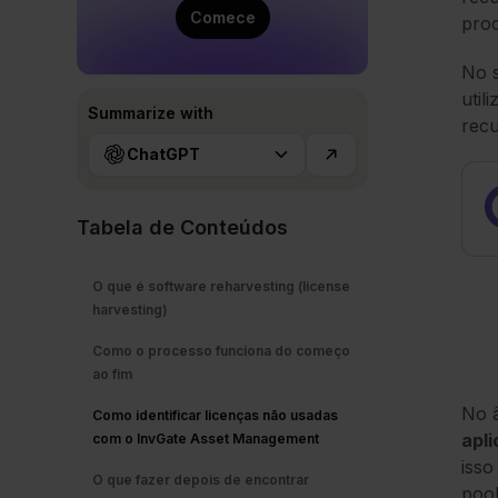
Comece
proc
No s
util
Summarize with
recu
ChatGPT
Tabela de Conteúdos
O que é software reharvesting (license
harvesting)
Como o processo funciona do começo
ao fim
No â
Como identificar licenças não usadas
apl
com o InvGate Asset Management
isso
O que fazer depois de encontrar
pool