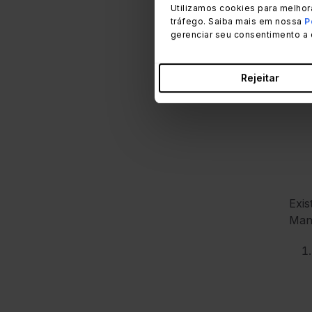
Utilizamos cookies para melhor
forn
tráfego. Saiba mais em nossa
P
gerenciar seu consentimento a 
A i
cená
Ass
Rejeitar
Exis
Mana