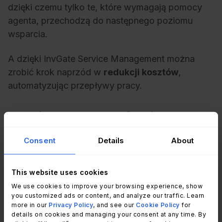
dzięki czemu tylko te, które wymagają pomocy
agenta, przechodzą do następnego poziomu
wsparcia.
A dzięki InvGate Service Management można
zrobić krok naprzód w
redukcji kosztów
,
automatyzując przepływy pracy.
6. Zwiększona satysfakcja
użytkowników
Consent
Details
About
Umożliwienie użytkownikom końcowym
samodzielnego rozwiązywania incydentów bez
This website uses cookies
konieczności oczekiwania na pomoc pozytywnie
We use cookies to improve your browsing experience, show
wpływa na doświadczenie użytkownika, a tym
you customized ads or content, and analyze our traffic. Learn
more in our
Privacy Policy
, and see our
Cookie Policy
for
samym zwiększa poziom
zadowolenia klientów
.
details on cookies and managing your consent at any time. By