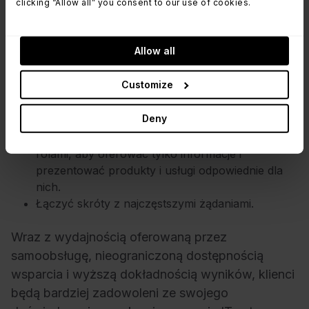
clicking “Allow all” you consent to our use of cookies.
Co więcej, samoobsługa przyczynia się do
oferowania spersonalizowanego wsparcia.
Allow all
Dostosowując swój portal w InvGate Service
Management, możesz:
Customize
Stworzyć spersonalizowane powitanie dla
Deny
użytkowników.
Segmentować użytkowników zgodnie z ich
rolami, aby oferować tylko informacje i
prezentować produkty i usługi odpowiednie dla
nich.
Łączyć skróty z najczęstszymi żądaniami.
Wraz z wydajnością oferowaną przez
samoobsługę, nieograniczoną dostępnością
wsparcia i wyższą dokładnością wyników, klienci
będą bardziej zadowoleni ze swojego