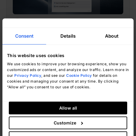
Natalí Valle
marzo 2, 2026
Consent
Details
About
This website uses cookies
IGSM
We use cookies to improve your browsing experience, show you
I 10 migliori sistemi di biglietteria
customized ads or content, and analyze our traffic. Learn more in
our
Privacy Policy
, and see our
Cookie Policy
for details on
nel 2026: Analisi e caratteristiche
cookies and managing your consent at any time. By clicking
“Allow all” you consent to our use of cookies.
Allow all
Customize