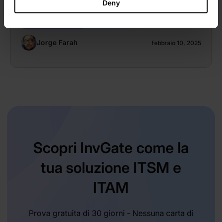
Deny
Jorge Farah
febbraio 10, 2025
Scopri InvGate come la
tua soluzione ITSM e
ITAM
Prova gratuita di 30 giorni - Nessuna carta di