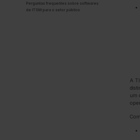
Perguntas frequentes sobre softwares
de ITSM para o setor público
A TI
dist
um d
ope
Comp