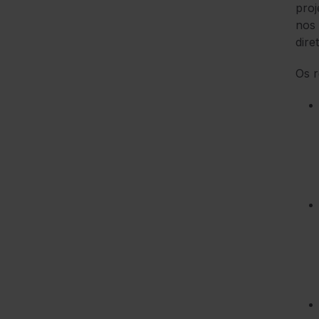
proj
nos 
dire
Os r