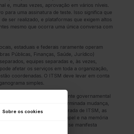
rmal e, muitas vezes, aprovação em vários níveis.
o para uma assinatura de teste. Isso significa que
 de ser realizado, e plataformas que exigem altos
 antes mesmo que ocorra uma única conversa com
ocais, estaduais e federais raramente operam
ras Públicas, Finanças, Saúde, Jurídico)
separados, equipes separadas e, às vezes,
pode afetar os serviços em toda a organização,
estão coordenadas. O ITSM deve levar em conta
rganograma simples.
 infraestrutura em um ambiente governamental
cíficas: quem aprovou uma determinada mudança,
ia de uma plataforma estruturada de ITSM, as
Sobre os cookies
 de e-mails, formulários em papel e na memória
. O custo dessa fragilidade só se manifesta
vez.