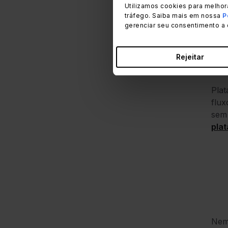
Utilizamos cookies para melhor
tráfego. Saiba mais em nossa
P
gerenciar seu consentimento a 
Rejeitar
Plat
flux
sem 
pla
Nem 