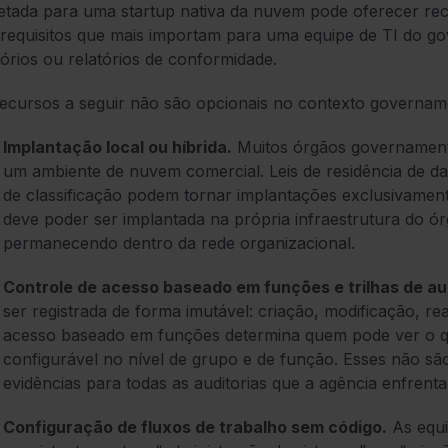
etada para uma startup nativa da nuvem pode oferecer re
requisitos que mais importam para uma equipe de TI do gov
tórios ou relatórios de conformidade.
ecursos a seguir não são opcionais no contexto govername
Implantação local ou híbrida.
Muitos órgãos governament
um ambiente de nuvem comercial. Leis de residência de dad
de classificação podem tornar implantações exclusivamen
deve poder ser implantada na própria infraestrutura do 
permanecendo dentro da rede organizacional.
Controle de acesso baseado em funções e trilhas de au
ser registrada de forma imutável: criação, modificação, re
acesso baseado em funções determina quem pode ver o qu
configurável no nível de grupo e de função. Esses não sã
evidências para todas as auditorias que a agência enfrenta
Configuração de fluxos de trabalho sem código.
As equi