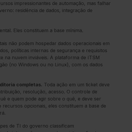
cursos impressionantes de automação, mas falhar
erno: residência de dados, integração de
ntal. Eles constituem a base mínima.
ais não podem hospedar dados operacionais em
os, políticas internas de segurança e requisitos
te na nuvem inviáveis. A plataforma de ITSM
órgão (no Windows ou no Linux), com os dados
ditoria completas.
Toda ação em um ticket deve
atribuição, resolução, acesso. O controle de
ê e quem pode agir sobre o quê, e deve ser
o recursos opcionais, eles constituem a base de
rá.
pes de TI do governo classificam