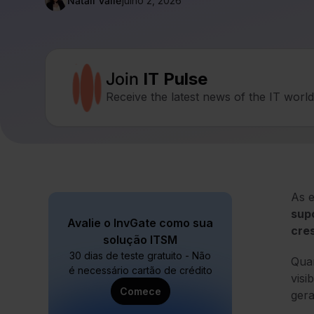
Natalí Valle
julho 2, 2026
Join
IT Pulse
Receive the latest news of the IT worl
As e
sup
Avalie o InvGate como sua
cre
solução ITSM
30 dias de teste gratuito - Não
Quan
é necessário cartão de crédito
visi
Comece
gera