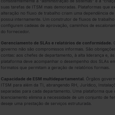
consistentemente a “administração de sistemas” e a “criaç
suas tarefas de ITSM mais demoradas. Plataformas que e
alteração no fluxo de trabalho criam uma dependência de
possui internamente. Um construtor de fluxos de trabalho
configurem cadeias de aprovação, caminhos de escalonam
do fornecedor.
Gerenciamento de SLAs e relatórios de conformidade.
O
governo não são compromissos informais. São obrigações
contas: aos chefes de departamento, à alta liderança e, às
plataforma deve acompanhar o desempenho dos SLAs em t
formatos que permitam a geração de relatórios formais.
Capacidade de ESM multidepartamental.
Órgãos govern
ITSM para além da TI, abrangendo RH, Jurídico, Instalaçõ
separadas para cada departamento. Uma plataforma que
licenciamento elimina a necessidade de um conjunto de 
deseje uma prestação de serviços estruturada.