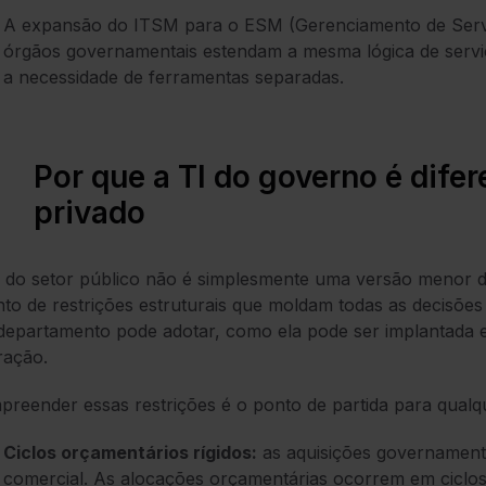
A expansão do ITSM para o ESM (Gerenciamento de Servi
órgãos governamentais estendam a mesma lógica de serviç
a necessidade de ferramentas separadas.
Por que a TI do governo é difer
privado
 do setor público não é simplesmente uma versão menor d
into de restrições estruturais que moldam todas as decisõe
epartamento pode adotar, como ela pode ser implantada 
ração.
reender essas restrições é o ponto de partida para qualq
Ciclos orçamentários rígidos:
as aquisições governament
comercial. As alocações orçamentárias ocorrem em ciclo