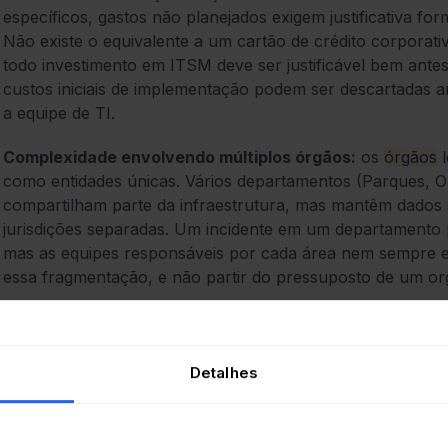
específicos, gastos não planejados exigem justificativa fo
Não existe o equivalente a um cartão de crédito corporativ
todo investimento em ITSM deve ser justificável bem antes
custos iniciais de implementação podem ser descartadas
a equipe de TI.
Complexidade envolvendo múltiplos órgãos:
os
órgãos
l
como entidades únicas. Vários departamentos (Parques, Ob
compartilham parte da infraestrutura, mas mantêm dados 
jurisdições separadas. Um incidente em um departamento 
mas as equipes responsáveis por cada área nem sempre 
essa fragmentação, e não partir do pressuposto de um o
Requisitos de conformidade e auditoria:
toda mudança na
deve ser rastreável. Os auditores fazem perguntas espe
quando ela ocorreu, que documentação existe? Na ausênc
Detalhes
respostas a essas perguntas ficam espalhadas em cadeias
de funcionários que talvez já não trabalhem mais no órgão
s
durante as auditorias e, quando isso acontece, de uma só 