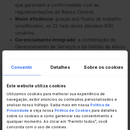
que garantem a conformidade com as
regulamentações do Banco Central.
Maior eficiência:
graças aos fluxos de trabalho
simplificados, os 22 help desks atendem 800
usuários.
Gerenciamento integrado:
a combinação do
Gerenciamento de Serviços e da Gestão de Ativos
que proporciona uma abordagem unificada às
operações internas.
Consentir
Detalhes
Sobre os cookies
Gerenciamento de Serviços
Este website utiliza cookies
Utilizamos cookies para melhorar sua experiência de
pronto para auditoria
navegação, exibir anúncios ou conteúdos personalizados e
analisar nosso tráfego. Saiba mais em nossa
Política de
Privacidade
e veja nossa
Política de Cookies
para detalhes
A EfectivoSí opera em um ambiente regulatório
sobre os cookies e como gerenciar seu consentimento a
qualquer momento. Ao clicar em “Permitir todos”, você
complexo, no qual diferentes
tipos de ativos
concorda com o uso de cookies.