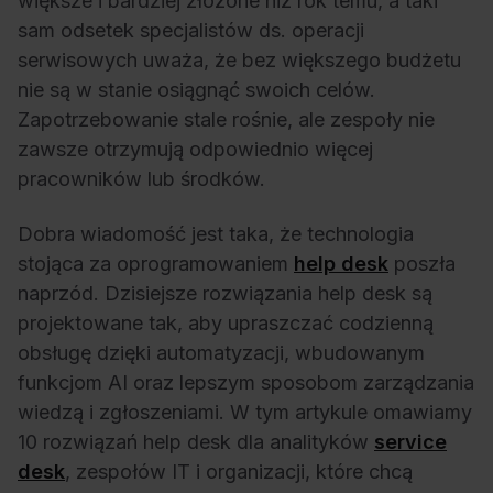
większe i bardziej złożone niż rok temu, a taki
sam odsetek specjalistów ds. operacji
serwisowych uważa, że bez większego budżetu
nie są w stanie osiągnąć swoich celów.
Zapotrzebowanie stale rośnie, ale zespoły nie
zawsze otrzymują odpowiednio więcej
pracowników lub środków.
Dobra wiadomość jest taka, że technologia
stojąca za oprogramowaniem
help desk
poszła
naprzód. Dzisiejsze rozwiązania help desk są
projektowane tak, aby upraszczać codzienną
obsługę dzięki automatyzacji, wbudowanym
funkcjom AI oraz lepszym sposobom zarządzania
wiedzą i zgłoszeniami. W tym artykule omawiamy
10 rozwiązań help desk dla analityków
service
desk
, zespołów IT i organizacji, które chcą