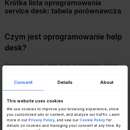
Krótka lista oprogramowania
service desk: tabela porównawcza
Czym jest oprogramowanie help
desk?
Oprogramowanie help desk to platforma, której
zespoły wsparcia używają do przyjmowania,
organizowania, ustalania priorytetów i
Consent
Details
About
rozwiązywania zgłoszeń użytkowników lub
klientów pochodzących z wielu kanałów w
This website uses cookies
ramach jednej scentralizowanej kolejki. Każde
We use cookies to improve your browsing experience, show
zgłoszenie staje się ticketem z jasno określonym
you customized ads or content, and analyze our traffic. Learn
właścicielem, statusem i terminem rozwiązania.
more in our
Privacy Policy
, and see our
Cookie Policy
for
details on cookies and managing your consent at any time. By
Taka struktura zapewnia widoczność pracy w