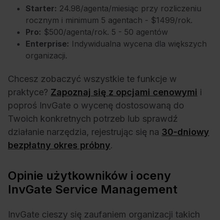
Starter:
24.98/agenta/miesiąc przy rozliczeniu
rocznym i minimum 5 agentach - $1499/rok.
Pro:
$500/agenta/rok. 5 - 50 agentów
Enterprise:
Indywidualna wycena dla większych
organizacji.
Chcesz zobaczyć wszystkie te funkcje w
praktyce?
Zapoznaj się z opcjami cenowymi
i
poproś InvGate o wycenę dostosowaną do
Twoich konkretnych potrzeb lub sprawdź
działanie narzędzia, rejestrując się na
30-dniowy
bezpłatny okres próbny
.
Opinie użytkowników i oceny
InvGate Service Management
InvGate cieszy się zaufaniem organizacji takich