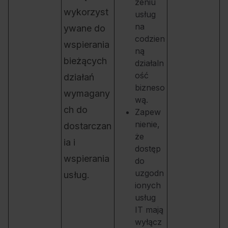
zeniu
wykorzyst
usług
na
ywane do
codzien
wspierania
ną
bieżących
działaln
ość
działań
bizneso
wymagany
wą.
ch do
Zapew
nienie,
dostarczan
że
ia i
dostęp
wspierania
do
uzgodn
usług.
ionych
usług
IT mają
wyłącz