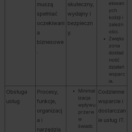
ekiwan
muszą
skuteczny,
ych
spełniać
wydajny i
kolizji i
oczekiwani
bezpieczn
zależn
ości.
a
y.
Zwięks
biznesowe
zona
.
dokład
ność
działań
wsparc
ia.
Minimal
Obsługa
Procesy,
Codzienne
izacja
usług
funkcje,
wsparcie i
wpływu
organizacj
dostarczan
przerw
w
a i
ie usług IT.
świadc
narzędzia