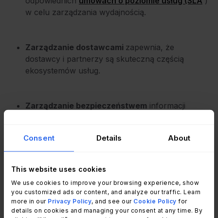
odpowiednich
umowach o poziomie usług (SLA
)
w celu zarządzania wydajnością.
Zarządzanie dostawcami
zapewnia, że
dostawcy i partnerzy są skuteczną częścią
ekosystemów usług.
Zarządzanie bezpieczeństwem
informacji
zapewnia stosowanie najlepszych praktyk, polityk
i procedur w zakresie bezpieczeństwa IT.
Consent
Details
About
Zarządzanie dostępnością
zapewnia, że usługa
This website uses cookies
jest dostępna w razie potrzeby, a wszelkie
We use cookies to improve your browsing experience, show
nieplanowane przestoje są zminimalizowane.
you customized ads or content, and analyze our traffic. Learn
more in our
Privacy Policy
, and see our
Cookie Policy
for
details on cookies and managing your consent at any time. By