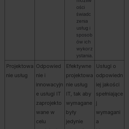
możliw
ości
świadc
zenia
usług i
sposob
ów ich
wykorz
ystania.
Projektowa
Odpowied
Efektywne
Usługi o
nie usług
nie i
projektowa
odpowiedn
innowacyjn
nie usług
iej jakości
e usługi IT
IT, tak aby
spełniające
zaprojekto
wymagane
j
wane w
były
wymagani
celu
jedynie
a