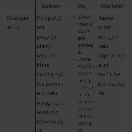
Zakres
Cel
Wartość
Zrozu
Strategia
Perspekty
Jasna
mienie,
usług
wa,
wizja
czym
pozycja,
usługi w
jest
strategi
plany i
celu
a.
wzorce,
zapewnieni
Jasne
które
a jej
zdefinio
wanie
muszą być
wyników
usług,
realizowan
biznesowy
sposob
e w celu
ch.
u ich
dostarc
osiągnięcia
zania i
wyników
finanso
biznesowy
wania,
do
ch