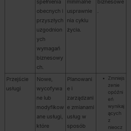
spełnienia
minimalne
biznesowe
obecnych i
usprawnie
.
przyszłych
nia cyklu
uzgodnion
życia.
ych
wymagań
biznesowy
ch.
Zmniejs
Przejście
Nowe,
Planowani
zenie
usługi
wycofywa
e i
opóźni
ne lub
zarządzani
eń
wynikaj
modyfikow
e zmianami
ących
ane usługi,
usług w
z
które
sposób
nieocz