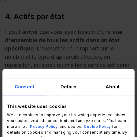
4. Actifs par état
Il peut arriver que vous ayez besoin d'une
vue
d'ensemble de tous les actifs dans un état
spécifique
. L'exécution d'un rapport sur le
nombre et le type d'appareils affectés, en
réparation, en stock ou mis hors service est donc
très utile. Il vous aidera à
Consent
Details
About
Identifier et prévenir les problèmes avant qu'ils
ne surviennent.
S'assurer que les actifs sont utilisés correctement
This website uses cookies
et efficacement.
We use cookies to improve your browsing experience, show
Contrôler l'intégrité de vos actifs, suivre leurs
you customized ads or content, and analyze our traffic. Learn
performances et détecter toute irrégularité.
more in our
Privacy Policy
, and see our
Cookie Policy
for
Planifier à l'avance l'acquisition ou le
details on cookies and managing your consent at any time. By