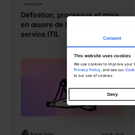
Natalí Valle
Définition, processus et mise
en œuvre de la stratégie de
service ITIL
Consent
This website uses cookies
We use cookies to improve your b
Privacy Policy
, and see our
Cooki
to our use of cookies.
Deny
Natalí Valle
mai 18, 2026