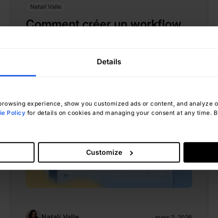
Natalí Valle
Comment créer un workflow
de gestion du changement à
partir d'un modèle dans
Details
InvGate
rowsing experience, show you customized ads or content, and analyze our
e Policy
for details on cookies and managing your consent at any time. By
Customize
Natalí Valle
mars 2, 2026