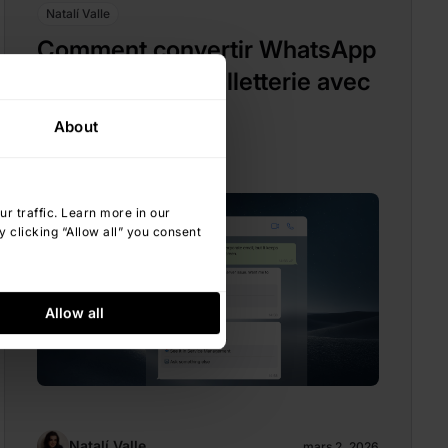
Natalí Valle
Comment convertir WhatsApp
en système de billetterie avec
InvGate
About
 traffic. Learn more in our
 clicking “Allow all” you consent
Allow all
Natalí Valle
mars 2, 2026