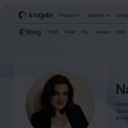
Produits
Solutions
Entre
ITSM
ITAM
ITIL
InvGate
ESM
Na
Natal
(SaaS
animé