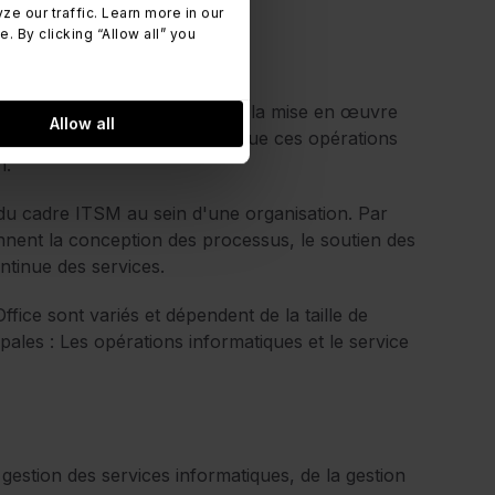
 our traffic. Learn more in our
 By clicking “Allow all” you
 gestion des services
onsable de la conception et de la mise en œuvre
Allow all
ents. Il veille également à ce que ces opérations
n.
 du cadre ITSM au sein d'une organisation. Par
nent la conception des processus, le soutien des
ntinue des services.
fice sont variés et dépendent de la taille de
ales : Les opérations informatiques et le service
estion des services informatiques, de la gestion