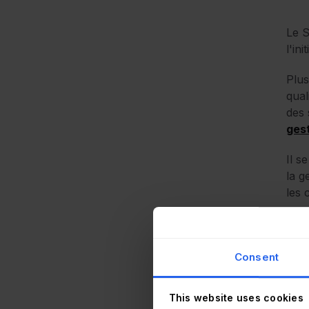
Le S
l'in
Plus
qual
des 
ges
Il s
la g
les c
Ains
Consent
This website uses cookies