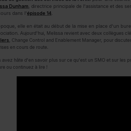
issa Dunham
, directrice principale de l'assistance et des 
ours dans l'
épisode 14
.
époque, elle en était au début de la mise en place d'un bur
sociation.
Aujourd'hui, Melissa revient avec deux collègues cl
lers
, Change Control and Enablement Manager, pour discuter d
ises en cours de route.
 avez hâte d'en savoir plus sur ce qu'est un SMO et sur les p
ure ou continuez à lire !