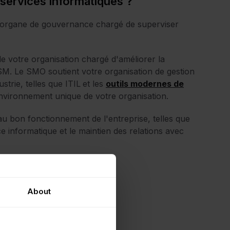
services informatiques ?
qu'organe de gouvernance chargé de superviser
e votre organisation chargé d'améliorer la
s ITSM. Le SMO soutient votre organisation de gestion
strie, telles que ITIL
et les
outils modernes de
'environnement unique de votre organisation.
 au bon fonctionnement de l'entreprise, telles que
ce informatique et le maintien des relations avec
e.. :
iques.
About