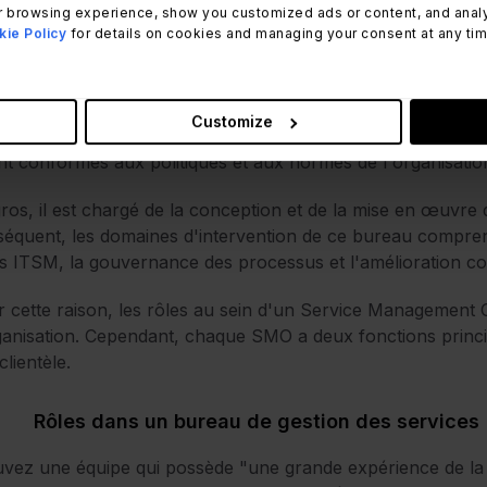
 browsing experience, show you customized ads or content, and analyze
ie Policy
for details on cookies and managing your consent at any time.
Rôles et responsabilités d'un bureau de
ureau de gestion des services d'une organisation est resp
Customize
processus qui garantissent la fourniture de services aux cli
nt conformes aux politiques et aux normes de l'organisatio
ros, il est chargé de la conception et de la mise en œuvre
équent, les domaines d'intervention de ce bureau compren
ls ITSM, la gouvernance des processus et l'amélioration co
 cette raison, les rôles au sein d'un Service Management Of
ganisation. Cependant, chaque SMO a deux fonctions princip
clientèle.
Rôles dans un bureau de gestion des services
vez une équipe qui possède "une grande expérience de la g