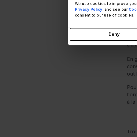
We use cookies to improve your
Privacy Policy
, and see our
Cook
consent to our use of cookies.
Le b
Deny
des 
soie
En g
cons
outi
Pour
l'or
à la 
Trou