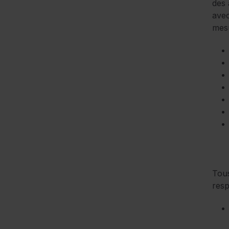
des 
avec
mesu
Tous
resp