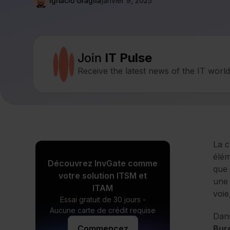
Ignacio Graglia
janvier 9, 2025
Join
IT Pulse
Receive the latest news of the IT worl
La c
élém
Découvrez InvGate comme
que 
votre solution ITSM et
une 
ITAM
voie
Essai gratuit de 30 jours -
Aucune carte de crédit requise
Dans
Commencez
Bur