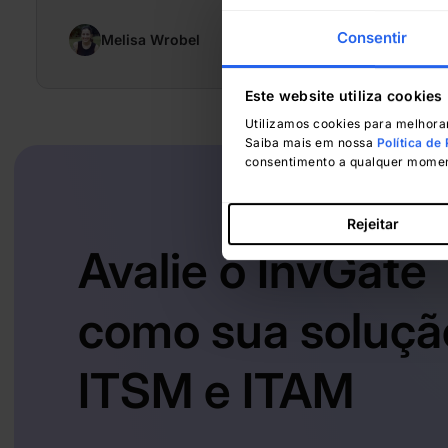
Consentir
Melisa Wrobel
julho 15, 2024
Este website utiliza cookies
Utilizamos cookies para melhorar
Saiba mais em nossa
Política de
consentimento a qualquer moment
Rejeitar
Avalie o InvGate
como sua soluçã
ITSM e ITAM