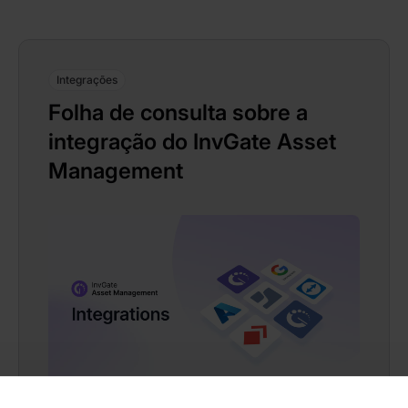
Integrações
Folha de consulta sobre a
integração do InvGate Asset
Management