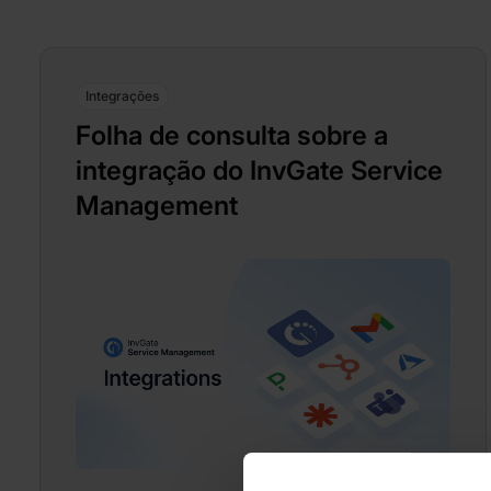
Integrações
Folha de consulta sobre a
integração do InvGate Service
Management