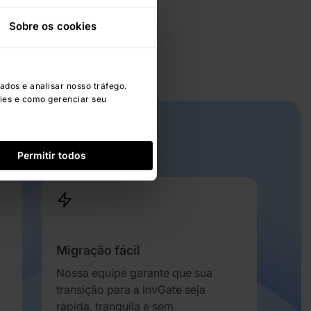
Sobre os cookies
dos e analisar nosso tráfego.
ies e como gerenciar seu
Permitir todos
Migração fácil
Nossa equipe garante que sua
transição para a InvGate seja
rápida, tranquila e sem