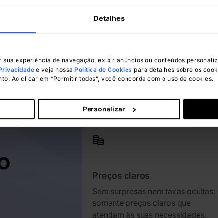
Detalhes
Melisa Wrobel
julho 8, 2024
 sua experiência de navegação, exibir anúncios ou conteúdos personaliza
 Privacidade
e veja nossa
Política de Cookies
para detalhes sobre os cook
o. Ao clicar em “Permitir todos”, você concorda com o uso de cookies.
Personalizar
o
Preços claros
Sem surpresas nem taxas ocultas:
somente preços claros que
atendam às suas necessidades.