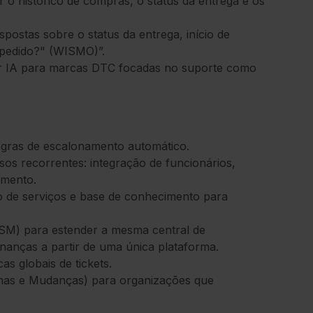
r o histórico de compras, o status da entrega e os
postas sobre o status da entrega, início de
 pedido?" (WISMO)”.
 por IA para marcas DTC focadas no suporte como
egras de escalonamento automático.
os recorrentes: integração de funcionários,
amento.
o de serviços e base de conhecimento para
SM) para estender a mesma central de
inanças a partir de uma única plataforma.
s globais de tickets.
emas e Mudanças) para organizações que