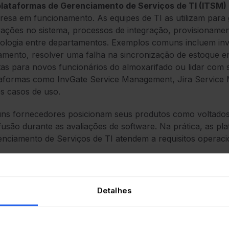
plataformas de Gerenciamento de Serviços de TI (ITSM)
esa em funcionamento. As equipes de TI as utilizam para ge
rações no sistema, processos de integração, provisionamen
ologia entre departamentos. Exemplos comuns incluem inv
mento, resolver uma falha na sincronização de estoque en
as para novos funcionários do almoxarifado ou lidar com so
aformas como InvGate Service Management, Jira Service 
s casos de uso.
ns fornecedores posicionam seus produtos como voltados
usão durante as avaliações de software. Na prática, as pla
nciamento de Serviços de TI atendem a requisitos operacio
plataforma de suporte ao cliente pode se destacar em co
rados em pedidos, mas carecer de recursos como Gerenci
role de mudanças, Gestão de Ativos e automação de solici
Detalhes
, por outro lado, é projetada para a prestação de serviço
 o cliente.
s