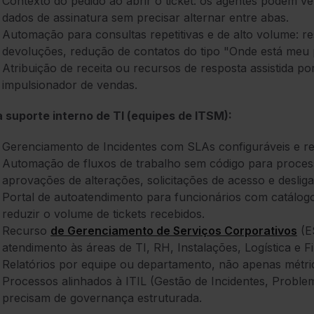
Contexto do pedido ao abrir o ticket: os agentes podem ve
dados de assinatura sem precisar alternar entre abas.
Automação para consultas repetitivas e de alto volume: res
devoluções, redução de contatos do tipo "Onde está meu
Atribuição de receita ou recursos de resposta assistida
impulsionador de vendas.
 suporte interno de TI (equipes de ITSM):
Gerenciamento de Incidentes com SLAs configuráveis e r
Automação de fluxos de trabalho sem código para process
aprovações de alterações, solicitações de acesso e deslig
Portal de autoatendimento para funcionários com catálog
reduzir o volume de tickets recebidos.
Recurso
de Gerenciamento de Serviços Corporativos
(E
atendimento às áreas de TI, RH, Instalações, Logística e F
Relatórios por equipe ou departamento, não apenas métrica
Processos alinhados à ITIL (Gestão de Incidentes, Probl
precisam de governança estruturada.