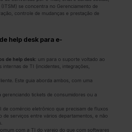
I (ITSM) se concentra no Gerenciamento de
egração, controle de mudanças e prestação de
de help desk para e-
os de help desk
: um para o suporte voltado ao
 internas de TI (incidentes, integrações,
 cliente. Este guia aborda ambos, com uma
á gerenciando tickets de consumidores ou a
TI de comércio eletrônico que precisam de fluxos
 de serviços entre vários departamentos, e não
.
 comum com a TI do varejo do que com softwares