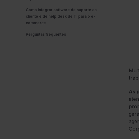
Como integrar software de suporte ao
cliente e de help desk de TI para o e-
commerce
Perguntas frequentes
Muit
trab
As p
aten
prob
ger
age
Gorg