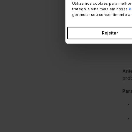
Ente
Utilizamos cookies para melhor
muit
tráfego. Saiba mais em nossa
P
gerenciar seu consentimento a 
rea
Rejeitar
Ante
prob
Para