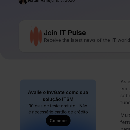
Natalí Valle
julho 7, 2026
Join
IT Pulse
Receive the latest news of the IT worl
As 
em c
Avalie o InvGate como sua
sobr
solução ITSM
func
30 dias de teste gratuito - Não
é necessário cartão de crédito
Muit
Comece
ferr
para