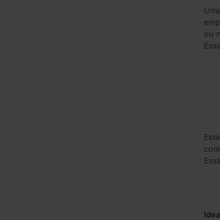
Uma 
empr
ou n
Essa
Esta
comé
Essa
Idea