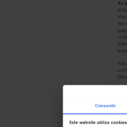
As 
empr
alte
tecn
paga
cont
Plat
esse
Algu
conf
Gere
Uma 
cent
cont
Consentir
ITSM
para
Este website utiliza cookie