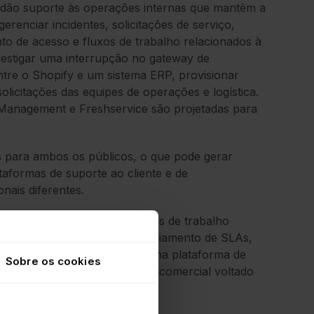
dão suporte às operações internas que mantêm a
renciar incidentes, solicitações de serviço,
to de acesso e fluxos de trabalho relacionados à
estigar uma interrupção no gateway de
tre o Shopify e um sistema ERP, provisionar
licitações das equipes de operações e logística.
Management e Freshservice são projetadas para
 para ambos os públicos, o que pode gerar
taformas de suporte ao cliente e de
nais diferentes.
municações omnicanal e fluxos de trabalho
amento de Incidentes, Gerenciamento de SLAs,
tações de serviço internas. Uma plataforma de
Sobre os cookies
s internos, em vez de suporte comercial voltado