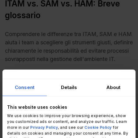
ITAM vs. SAM vs. HAM: Breve
glossario
Comprendere le differenze tra ITAM, SAM e HAM
aiuta i team a scegliere gli strumenti giusti, definire
chiaramente le responsabilità ed evitare processi
sovrapposti nella gestione dell'ambiente IT.
IT Asset Management è la disciplina più ampia.
Copre l'intero
ciclo di vita di tutti gli asset IT
,
Consent
Details
About
inclusi hardware, software e risorse cloud,
dall'acquisto alla dismissione, con particolare
attenzione a visibilità, controllo, ottimizzazione
This website uses cookies
dei costi e compliance.
We use cookies to improve your browsing experience, show
you customized ads or content, and analyze our traffic. Learn
more in our
Privacy Policy
, and see our
Cookie Policy
for
Software Asset Management (SAM)
è un
details on cookies and managing your consent at any time. By