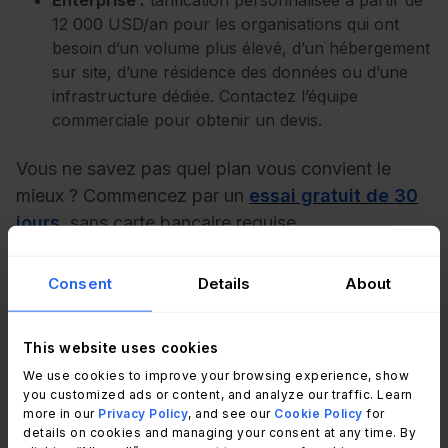
Enterprise :
tarification personnalisée à partir de
12 000 USD/an pour les organisations qui ont
besoin d’un volume plus élevé, d’un hébergement
sur site, d’une résidence des données ou d’une
infrastructure dédiée. Contactez l’équipe
commerciale pour obtenir un devis.
Vous ne savez pas quel plan vous convient le
mieux ? Commencez par un
essai gratuit de 30
jours
, sans carte bancaire requise.
2. Device42
Consent
Details
About
This website uses cookies
We use cookies to improve your browsing experience, show
you customized ads or content, and analyze our traffic. Learn
more in our
Privacy Policy
, and see our
Cookie Policy
for
details on cookies and managing your consent at any time. By