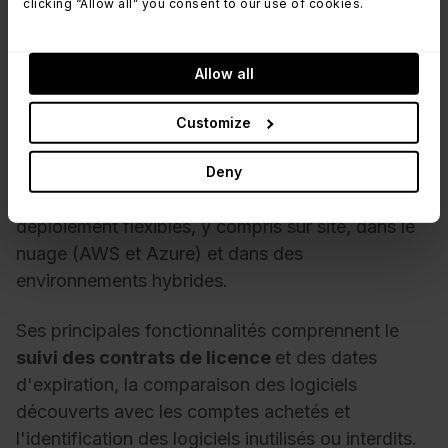
clicking “Allow all” you consent to our use of cookies.
Allow all
Customize
Device42 est un outil ITAM avec des capacités de
gestion des licences logicielles. Device42 offre de
Deny
nombreuses intégrations et des options de
déploiement flexibles, y compris sur site, dans le
nuage (AWS et Azure) et dans des
environnements hybrides.
Ses principales fonctionnalités comprennent le
suivi des contrats de licence
et des dates
d'expiration, la comparaison des logiciels
découverts avec les comptes achetés et
l'identification des logiciels inutilisés ou interdits.