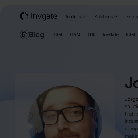
Produits
Solutions
Entre
ITSM
ITAM
ITIL
InvGate
ESM
J
Jorge
solut
high-
indus
compu
makin