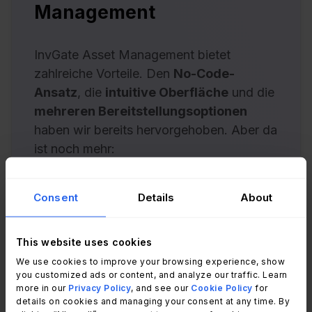
Management
InvGate Asset Management bietet
zahlreiche Vorteile. Den
No-Code-
Ansatz
, die
intuitive Oberfläche
und die
mehreren Bereitstellungsoptionen
haben wir bereits hervorgehoben. Aber da
ist noch mehr:
Wir haben kürzlich unsere
SOC 2
Consent
Details
About
Type II-Zertifizierung
erneuert und
damit unser Engagement für
Datensicherheit und Compliance
This website uses cookies
weiter untermauert. Dadurch bleiben
We use cookies to improve your browsing experience, show
you customized ads or content, and analyze our traffic. Learn
Ihre Assets geschützt und
more in our
Privacy Policy
, and see our
Cookie Policy
for
entsprechen den höchsten
details on cookies and managing your consent at any time. By