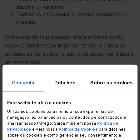
dados e privacidade.
Evidências para apoiar auditorias regulatórias e
internas.
O modelo de implantação afeta a forma como
esses controles são implementados e como as
evidências de auditoria são coletadas, mantidas e
apresentadas.
Governo e defesa
Consentir
Detalhes
Sobre os cookies
Órgãos governamentais e organizações de
Este website utiliza cookies
defesa frequentemente operam em ambientes
Utilizamos cookies para melhorar sua experiência de
altamente restritos, nos quais a conectividade
navegação, exibir anúncios ou conteúdos personalizados e
externa, o acesso de terceiros e a localização dos
analisar nosso tráfego. Saiba mais em nossa
Política de
Privacidade
e veja nossa
Política de Cookies
para detalhes
dados são rigidamente controlados.
sobre os cookies e como gerenciar seu consentimento a