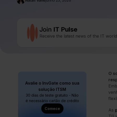
Natalí Valle
junho 23, 2026
Join
IT Pulse
Receive the latest news of the IT worl
O s
res
Avalie o InvGate como sua
Embo
solução ITSM
venh
30 dias de teste gratuito - Não
flex
é necessário cartão de crédito
Comece
As
TI) 