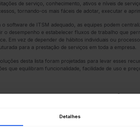
citações de serviço, conhecimento, ativos e níveis de servi
essos, tornando-os mais fáceis de adotar, executar e apr
o software de ITSM adequado, as equipes podem centralizar
r o desempenho e estabelecer fluxos de trabalho que pe
ce. Em vez de depender de hábitos individuais ou process
uturada para a prestação de serviços em toda a empresa.
oluções desta lista foram projetadas para levar esses r
es que equilibram funcionalidade, facilidade de uso e preç
O que procurar em um softwar
pequenas empresas
Detalhes
rcado de softwares de central de atendimento está satura
ecedores dá a impressão de que todas as ferramentas faz
s