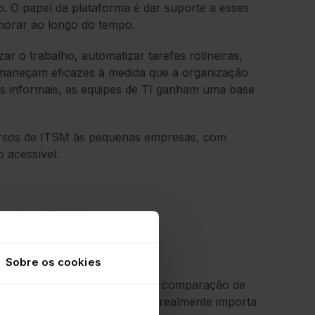
ço. O papel da plataforma é dar suporte a esses
imorar ao longo do tempo.
 o trabalho, automatizar tarefas rotineiras,
rmaneçam eficazes à medida que a organização
os informais, as equipes de TI ganham uma base
ecursos de ITSM às pequenas empresas, com
o acessível.
e de ITSM para
Sobre os cookies
do, e a maioria das páginas de comparação de
em a mesma coisa. Veja o que realmente importa