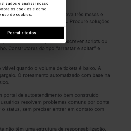
alizados e analisar nosso
sobre os cookies e como
eração.
Uma ferramenta que leva três meses e
o uso de cookies.
quada para pequenas empresas. Procure soluções
emanas.
Permitir todos
ipe de TI não deve precisar escrever scripts ou
o. Construtores do tipo “arrastar e soltar” e
viável quando o volume de tickets é baixo. A
m gargalo. O roteamento automatizado com base na
sico.
 portal de autoatendimento bem construído
 Os usuários resolvem problemas comuns por conta
car o status, sem precisar entrar em contato com
e não têm uma estrutura de responsabilização.