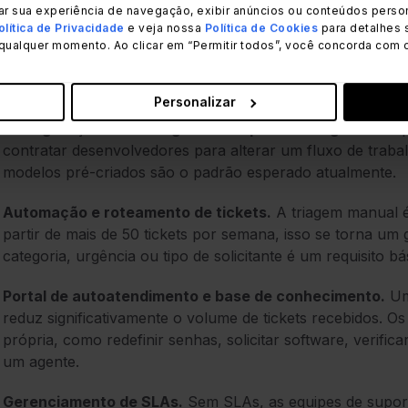
cificamente para as equipes de TI de pequenas empresas:
ar sua experiência de navegação, exibir anúncios ou conteúdos person
olítica de Privacidade
e veja nossa
Política de Cookies
para detalhes 
Facilidade de configuração e tempo para entrar em op
qualquer momento. Ao clicar em “Permitir todos”, você concorda com 
precisa de um consultor para ser configurada não é ade
que estejam operacionais em questão de horas, não de s
Personalizar
Configuração sem código ou com pouco código.
Sua equ
contratar desenvolvedores para alterar um fluxo de trabalh
modelos pré-criados são o padrão esperado atualmente.
Automação e roteamento de tickets.
A triagem manual é 
partir de mais de 50 tickets por semana, isso se torna u
categoria, urgência ou tipo de solicitante é um requisito bá
Portal de autoatendimento e base de conhecimento.
Um
reduz significativamente o volume de tickets recebidos.
própria, como redefinir senhas, solicitar software, verifi
um agente.
Gerenciamento de SLAs.
Sem SLAs, as equipes de suport