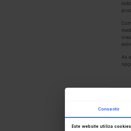
soli
proc
Com 
medi
cres
estr
As s
opçõ
Consentir
O me
forn
Este website utiliza cookie