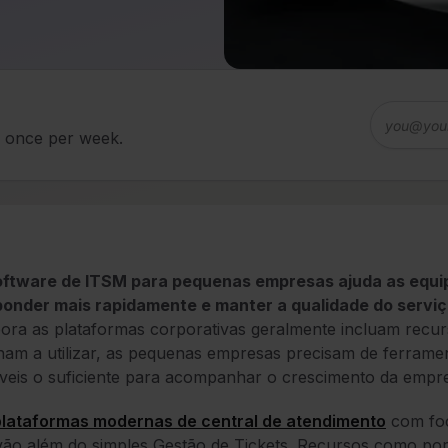
d once per week.
oftware de ITSM para pequenas empresas ajuda as equipe
ponder mais rapidamente e manter a qualidade do servi
ra as plataformas corporativas geralmente incluam recu
am a utilizar, as pequenas empresas precisam de ferrament
íveis o suficiente para acompanhar o crescimento da empr
plataformas modernas de central de atendimento
com foc
vão além do simples Gestão de Tickets. Recursos como por