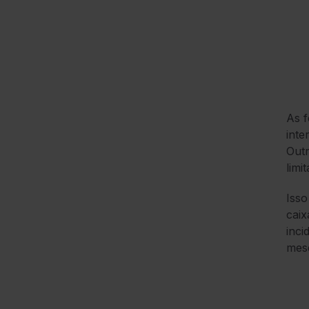
As f
inte
Outr
limi
Isso
caix
inci
mese