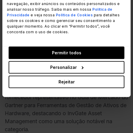
ambientes distribuídos e híbridos.
navegação, exibir anúncios ou conteúdos personalizados e
analisar nosso tráfego. Saiba mais em nossa
Política de
Privacidade
e veja nossa
Política de Cookies
para detalhes
sobre os cookies e como gerenciar seu consentimento a
qualquer momento. Ao clicar em “Permitir todos”, você
InvGate na indústria de Gestão
concorda com o uso de cookies.
de Ativos de Hardware
Permitir todos
Esta não é a primeira vez que a InvGate é
reconhecida no espaço de Gestão de Ativos de
Personalizar
hardware.
Rejeitar
Em 2024, a empresa foi incluída como um
fornecedor representativo no Guia de Mercado do
Gartner para Ferramentas de Gestão de Ativos de
Hardware, destacando o InvGate Asset
Management como uma solução notável na
categoria.