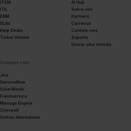
ITSM
AI Hub
ITIL
Sobre nós
ESM
Partners
SLAs
Carreiras
Help Desks
Contate-nos
Ticket Volume
Soporte
Deixar uma revisão
Compare com
Jira
ServiceNow
SolarWinds
Freshservice
Manage Engine
Cherwell
Outras alternativas