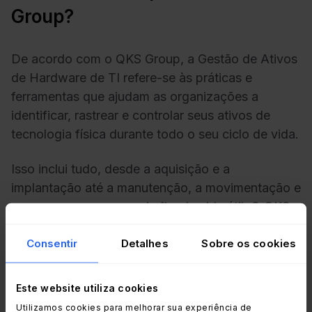
Group?
De acordo com o QKS Group, a Gestão de Ativos
de Hardware de TI refere-se às práticas e
ferramentas que ajudam as organizações a
identificar, rastrear e controlar seus ativos de
tecnologia física durante todo o seu ciclo de vida.
Isso inclui tudo, desde a aquisição e a
implantação até a manutenção, a movimentação e
os processos seguros de fim de vida útil. O QKS
descreve o HAM como um elemento fundamental
da estratégia de TI e de operações da empresa,
Consentir
Detalhes
Sobre os cookies
uma vez que oferece visibilidade unificada,
governança e responsabilidade por todos os
Este website utiliza cookies
ativos de hardware, seja on-line ou off-line, em
Utilizamos cookies para melhorar sua experiência de