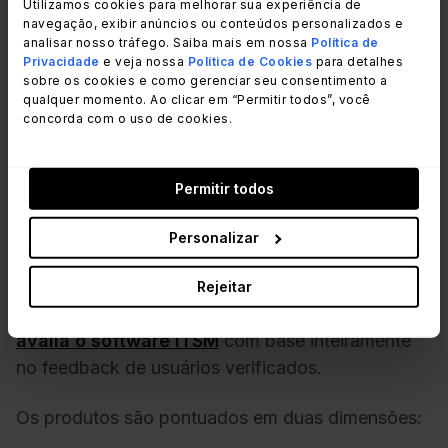
Utilizamos cookies para melhorar sua experiência de
Software de ITSM
navegação, exibir anúncios ou conteúdos personalizados e
analisar nosso tráfego. Saiba mais em nossa
Política de
Ver Mais
Privacidade
e veja nossa
Política de Cookies
para detalhes
sobre os cookies e como gerenciar seu consentimento a
qualquer momento. Ao clicar em “Permitir todos”, você
concorda com o uso de cookies.
O relatório de ITSM para o
Permitir todos
middle market da
Personalizar
SoftwareReviews
Rejeitar
O
Quadrante de Dados da SoftwareReviews
avalia o software ITSM
com base inteiramente
no feedback de usuários verificados.
Os produtos são pontuados em duas dimensões: