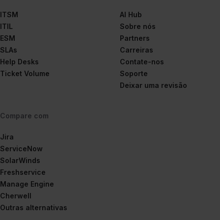
ITSM
AI Hub
ITIL
Sobre nós
ESM
Partners
SLAs
Carreiras
Help Desks
Contate-nos
Ticket Volume
Soporte
Deixar uma revisão
Compare com
Jira
ServiceNow
SolarWinds
Freshservice
Manage Engine
Cherwell
Outras alternativas