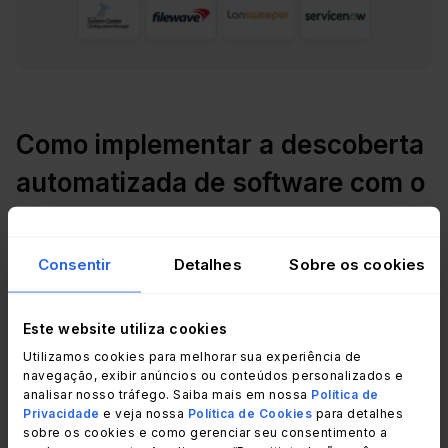
Como implementar a descoberta
automatizada de software com o
InvGate Asset Management
Consentir
Detalhes
Sobre os cookies
A implementação segue uma sequência direta.
Não requer projetos longos nem scripts
Este website utiliza cookies
complexos, a plataforma guia o processo.
Utilizamos cookies para melhorar sua experiência de
navegação, exibir anúncios ou conteúdos personalizados e
Passo 1: implantar o Agente do InvGate Asset
analisar nosso tráfego. Saiba mais em nossa
Política de
Management nos endpoints prioritários
Privacidade
e veja nossa
Política de Cookies
para detalhes
sobre os cookies e como gerenciar seu consentimento a