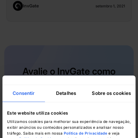
InvGate
setembro 1, 2021
Avalie o InvGate como
sua solução ITSM e ITAM
Consentir
Detalhes
Sobre os cookies
Teste gratuito de 30 dias - Não é necessário
cartão de crédito
Este website utiliza cookies
Utilizamos cookies para melhorar sua experiência de navegação,
Começar
exibir anúncios ou conteúdos personalizados e analisar nosso
tráfego. Saiba mais em nossa
Política de Privacidade
e veja