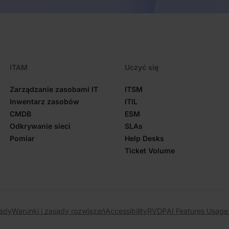
ITAM
Uczyć się
Zarządzanie zasobami IT
ITSM
Inwentarz zasobów
ITIL
CMDB
ESM
Odkrywanie sieci
SLAs
Pomiar
Help Desks
Ticket Volume
sady
Warunki i zasady rozwiązań
Accessibility
RVDP
AI Features Usage