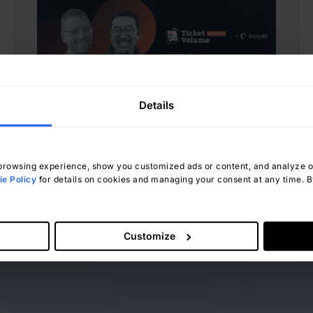
Details
rowsing experience, show you customized ads or content, and analyze our
Manuela Aggio
stycznia 8, 2025
e Policy
for details on cookies and managing your consent at any time. By
Customize