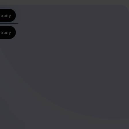
róbny
róbny