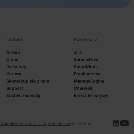
InvGate
Porównaj z
AI Hub
Jira
O nas
ServiceNow
Partnerzy
SolarWinds
Kariera
Freshservice
Skontaktuj się z nami
ManageEngine
Support
Cherwell
Zostaw recenzję
Inne alternatywy
 Guidelines
Product Usage Guidelines
© InvGate