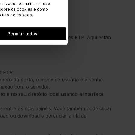
alizados e analisar nosso
sobre os cookies e como
o uso de cookies.
Permitir todos
cê tiver experiência com clientes FTP. Aqui estão
r FTP.
úmero da porta, o nome de usuário e a senha.
nexão com o servidor.
 e no seu diretório local usando a interface
vos entre os dois painéis. Você também pode clicar
oad ou download e gerenciar a fila de