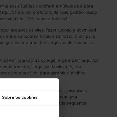
rmite aos usuários transferir arquivos de e para
 Arquivos e é um protocolo de rede padrão usado
baseada em TCP, como a Internet.
enciar arquivos de sites, fazer upload e download
s entre servidores locais e remotos. É útil para
 gerenciar e transferir arquivos de sites para
P
, salvar credenciais de login e gerenciar arquivos
ê pode transferir arquivos facilmente, e o
do ativo e passivo, para garantir a melhor
como edição remota de arquivos, pesquisa e
 arquivos. Esses recursos o tornam uma
Sobre os cookies
e transferência de arquivos, desde pequenos