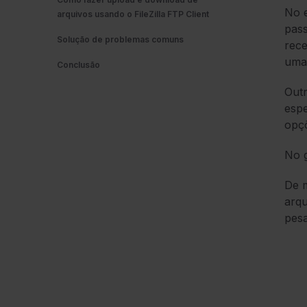
No e
arquivos usando o FileZilla FTP Client
pass
Solução de problemas comuns
rece
uma 
Conclusão
Outr
espe
opçõ
No 
De m
arqu
pesa