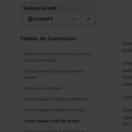
Summarize with
ChatGPT
Tabela de Conteúdos
Qua
qual
Análise da ferramenta: Prós e contras
do uso do FileZilla
Uma 
usar
O que é o FileZilla e para que ele é
func
usado?
inte
Como usar o FileZilla
Outr
Como instalar o FileZilla no Windows
Outr
Como instalar o FileZilla no Ubuntu
rápi
Como instalar o FileZilla no Mac
SFT
Como fazer upload e download de