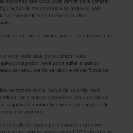
s adicionais que você pode definir para otimizar
nfigurações de transferência de arquivos para
de velocidade de transferência ou ativar
walls.
uivos que pode ser usado para a transferência de
que você pode usar para otimizar suas
quivos integrado, você pode editar arquivos
squisar arquivos no servidor e salvar filtros de
ilas de transferência. Isso é útil quando você
e enfileirar os arquivos e movê-los em uma ordem
ias a qualquer momento e visualizar registros de
erência de arquivos.
l que pode ser usada para transferir arquivos
roveitar ao máximo esse cliente FTP gratuito e de