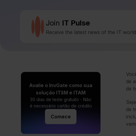
Join
IT Pulse
Receive the latest news of the IT worl
Voc
de a
Avalie o InvGate como sua
de t
solução ITSM e ITAM
30 dias de teste gratuito - Não
Seja
é necessário cartão de crédito
de t
Comece
incl
vamo