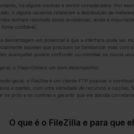
ntanto, há alguns contras a serem considerados. Por exem
ado, e alguns usuários relataram a distribuição de malwa
ntes tenham resolvido esses problemas, ainda é importante
fonte confiável.
a desvantagem em potencial é que a interface pode ser mu
cialmente aqueles que precisam se familiarizar mais com o
es avançadas podem confundir ou intimidar os novos usuá
geral, o Filep>Obterá um bom desempenho.
odo geral, o FileZilla é um cliente FTP popular e confiáve
ivos e pastas, com uma variedade de recursos e opções. 
r os prós e os contras e garantir que ele atenda corretam
O que é o FileZilla e para que 