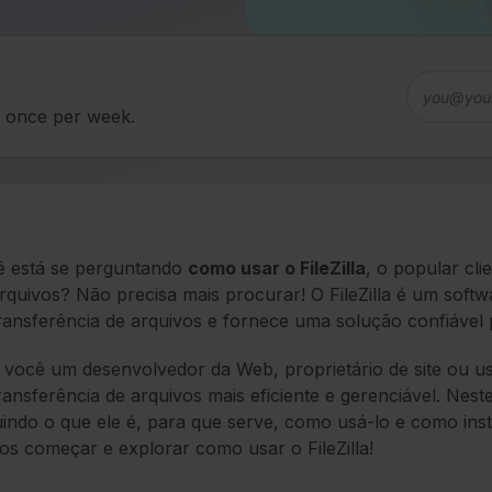
d once per week.
ê está se perguntando
como usar o FileZilla
, o popular cl
rquivos? Não precisa mais procurar! O FileZilla é um softw
ransferência de arquivos e fornece uma solução confiável 
 você um desenvolvedor da Web, proprietário de site ou usu
ransferência de arquivos mais eficiente e gerenciável. Nest
uindo o que ele é, para que serve, como usá-lo e como inst
s começar e explorar como usar o FileZilla!