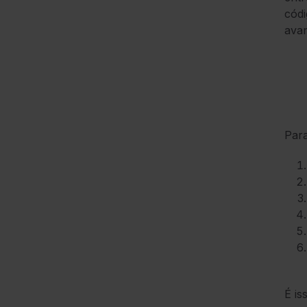
códi
ava
Para
É is