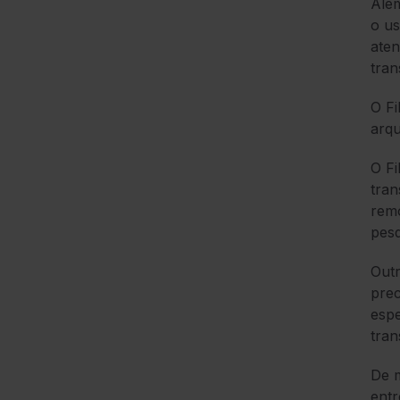
Além
o us
aten
tran
O Fi
arqu
O Fi
tran
remo
pesq
Outr
prec
espe
tran
De m
entr