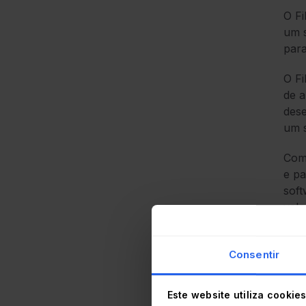
O Fi
um s
par
O Fi
de a
dese
um 
Com 
e pa
soft
velo
O Fi
filt
Consentir
ferr
uplo
Este website utiliza cookie