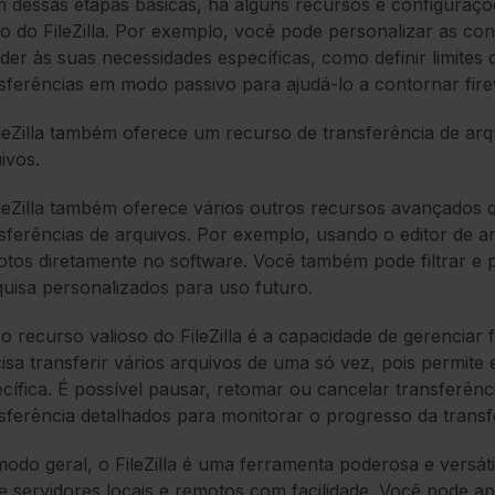
 dessas etapas básicas, há alguns recursos e configuraçõe
o do FileZilla. Por exemplo, você pode personalizar as co
der às suas necessidades específicas, como definir limites 
sferências em modo passivo para ajudá-lo a contornar fire
leZilla também oferece um recurso de transferência de arq
ivos.
leZilla também oferece vários outros recursos avançados 
sferências de arquivos. Por exemplo, usando o editor de ar
tos diretamente no software. Você também pode filtrar e pe
uisa personalizados para uso futuro.
o recurso valioso do FileZilla é a capacidade de gerenciar f
isa transferir vários arquivos de uma só vez, pois permit
cífica. É possível pausar, retomar ou cancelar transferênc
sferência detalhados para monitorar o progresso da transf
odo geral, o FileZilla é uma ferramenta poderosa e versáti
e servidores locais e remotos com facilidade. Você pode ap