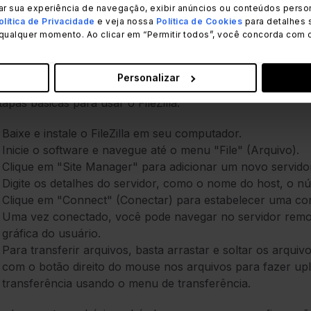
ar sua experiência de navegação, exibir anúncios ou conteúdos person
olítica de Privacidade
e veja nossa
Política de Cookies
para detalhes 
qualquer momento. Ao clicar em “Permitir todos”, você concorda com 
Como usar o FileZilla
Personalizar
o do FileZilla é relativamente simples, especialmente se vo
tapas básicas para usar o FileZilla:
Baixe e instale o FileZilla em seu computador.
Inicie o software e navegue até o menu "File" (Arquivo).
Clique em "Site Manager" para adicionar um novo servido
Digite os detalhes do servidor, como o nome do host, o n
Clique em "Connect" (Conectar) para estabelecer uma co
Uma vez conectado, você pode navegar no servidor remoto
gráfica do usuário.
Para transferir arquivos, basta arrastar e soltar os arqui
com o botão direito do mouse nos arquivos para fazer upl
transferência usando o menu de transferência.