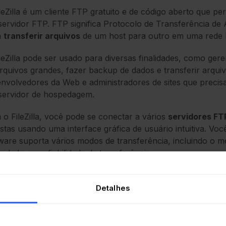
leZilla é um cliente FTP gratuito e de código aberto que pe
ervidor FTP. FTP significa Protocolo de Transferência de
a
transferir arquivos
de um host para outro em uma rede 
leZilla pode ser usado para diversas finalidades, como ger
rquivos grandes, fazer backup de dados e transferir arquivo
nvolvedores da Web e administradores de sites que precisam
servidor de hospedagem.
o FileZilla, você pode se conectar a vários
servidores FT
stas usando uma interface gráfica de usuário intuitiva. Voc
ware suporta vários modos de transferência, incluindo o mo
cidade e confiabilidade de transferência.
leZilla também oferece uma série de recursos avançados, 
ragem e configurações personalizáveis de transferência de
Detalhes
amenta versátil que pode lidar com uma série de tarefas d
ads de arquivos até grandes backups.
s