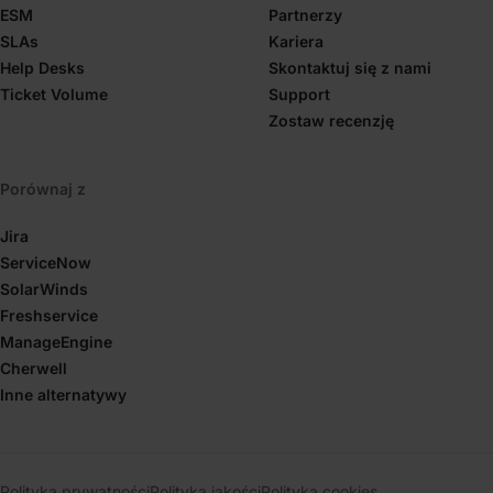
ESM
Partnerzy
SLAs
Kariera
Help Desks
Skontaktuj się z nami
Ticket Volume
Support
Zostaw recenzję
Porównaj z
Jira
ServiceNow
SolarWinds
Freshservice
ManageEngine
Cherwell
Inne alternatywy
Polityka prywatności
Polityka jakości
Polityka cookies