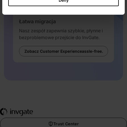
Deny
Łatwa migracja
Nasz zespół zapewnia szybkie, płynne i
bezproblemowe przejście do InvGate.
Zobacz Customer Experienceassle-free.
Trust Center