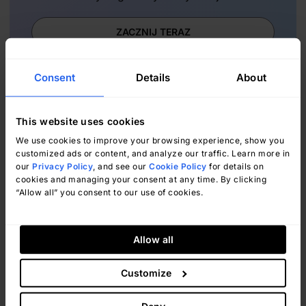
ZACZNIJ TERAZ
Consent
Details
About
This website uses cookies
Przejrzyste ceny
We use cookies to improve your browsing experience, show you
customized ads or content, and analyze our traffic. Learn more in
Żadnych niespodzianek, żadnych
our
Privacy Policy
, and see our
Cookie Policy
for details on
ukrytych opłat - po prostu jasne, z góry
cookies and managing your consent at any time. By clicking
ustalone ceny, które odpowiadają Twoim
“Allow all” you consent to our use of cookies.
potrzebom.
Allow all
Wyświetlanie cen
Customize