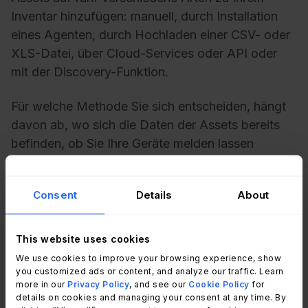
Inventar hinzufügen: manuell, durch Installation
eines Agenten, durch Hochladen einer CSV- oder
XLS-Datei, über Cloud-Services oder API oder
mit der Discovery-Funktion.
Für welche Methode Sie sich entscheiden, hängt
davon ab, wo sich die Daten der Assets bereits
befinden, ob Sie Ihre Geräte melden lassen
möchten und welche Methode Sie für bequemer
halten.
Consent
Details
About
#2. Erstellen von
Geschäftsanwendungen
This website uses cookies
We use cookies to improve your browsing experience, show
Nachdem Sie nun Ihr Inventar auf dem neuesten
you customized ads or content, and analyze our traffic. Learn
more in our
Privacy Policy
, and see our
Cookie Policy
for
Stand haben, ist es an der Zeit, die CMDB zu
details on cookies and managing your consent at any time. By
erstellen. Dies ist ein manueller Prozess, befolgen