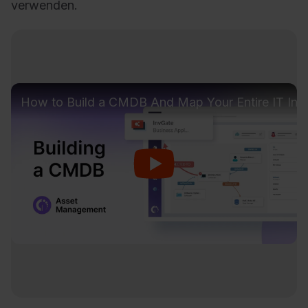
verwenden.
How to Build a CMDB And Map Your Entire IT Infr