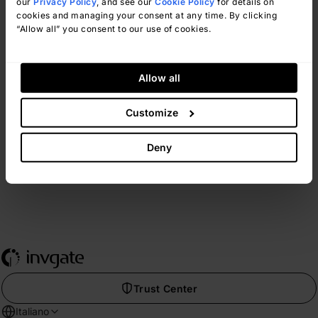
our
Privacy Policy
, and see our
Cookie Policy
for details on
Migrazione facile
cookies and managing your consent at any time. By clicking
“Allow all” you consent to our use of cookies.
Il nostro team assicura che il passaggio a
InvGate sia veloce, fluido e senza
problemi.
Allow all
Visualizza l'esperienza del cliente
Customize
Deny
Trust Center
Italiano