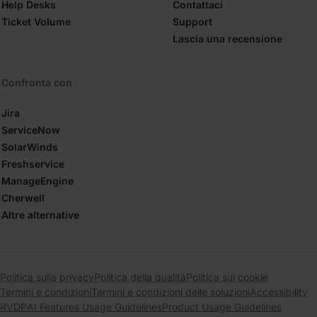
Help Desks
Contattaci
Ticket Volume
Support
Lascia una recensione
Confronta con
Jira
ServiceNow
SolarWinds
Freshservice
ManageEngine
Cherwell
Altre alternative
Politica sulla privacy
Politica della qualità
Politica sui cookie
Termini e condizioni
Termini e condizioni delle soluzioni
Accessibility
RVDP
AI Features Usage Guidelines
Product Usage Guidelines