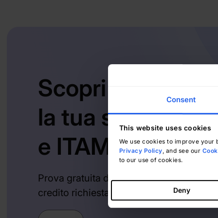
Scopri InvGate 
Consent
la tua soluzione
This website uses cookies
e ITAM
We use cookies to improve your b
Privacy Policy
, and see our
Cooki
to our use of cookies.
Prova gratuita di 30 giorni - Nessuna car
Deny
credito richiesta