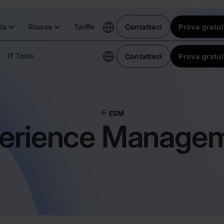
da
Risorse
Tariffe
Contattaci
Prova gratui
IT Tools
Contattaci
Prova gratui
ESM
erience Manage