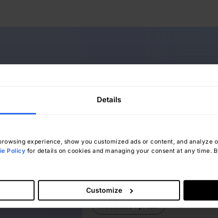
come
Details
 ITSM
Prezzi chiari
rowsing experience, show you customized ads or content, and analyze our
Nessuna sorpresa, nessuna spesa
e Policy
for details on cookies and managing your consent at any time. By
nascosta: solo prezzi chiari e
anticipati che si adattano alle vost
ta di
esigenze.
Customize
Visualizza i prezzi