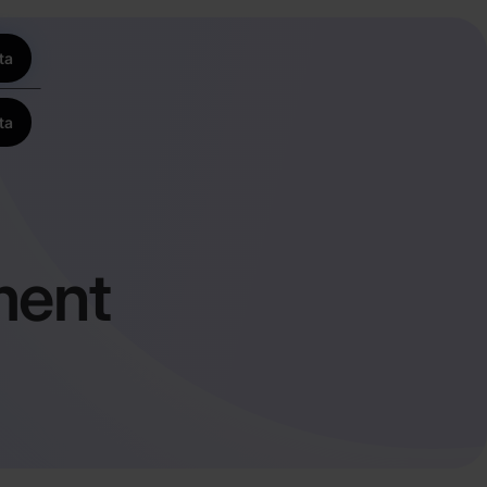
ta
ta
ment