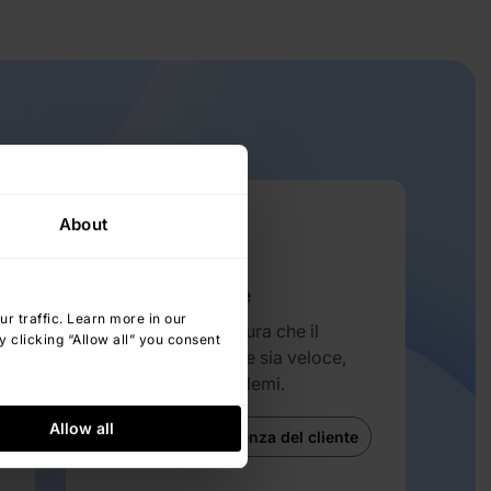
About
Migrazione facile
 traffic. Learn more in our
Il nostro team assicura che il
 clicking “Allow all” you consent
passaggio a InvGate sia veloce,
re
fluido e senza problemi.
Allow all
Visualizza l'esperienza del cliente