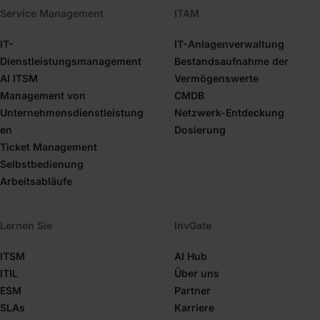
Service Management
ITAM
IT-
IT-Anlagenverwaltung
Dienstleistungsmanagement
Bestandsaufnahme der
AI ITSM
Vermögenswerte
Management von
CMDB
Unternehmensdienstleistung
Netzwerk-Entdeckung
en
Dosierung
Ticket Management
Selbstbedienung
Arbeitsabläufe
Lernen Sie
InvGate
ITSM
AI Hub
ITIL
Über uns
ESM
Partner
SLAs
Karriere