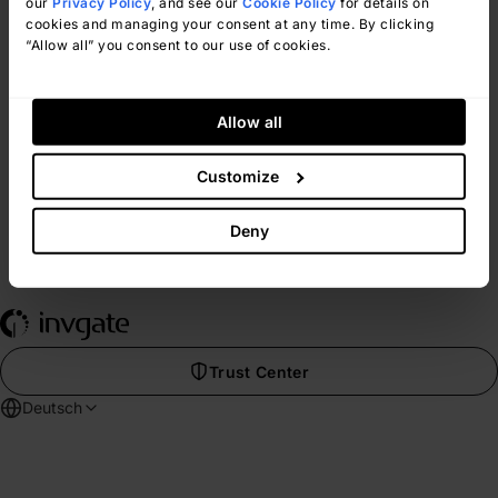
our
Privacy Policy
, and see our
Cookie Policy
for details on
Übergang zu InvGate schnell, reibungslos
cookies and managing your consent at any time. By clicking
und problemlos verläuft.
“Allow all” you consent to our use of cookies.
Ansicht Kundenerfahrung
Allow all
Customize
Deny
Trust Center
Deutsch