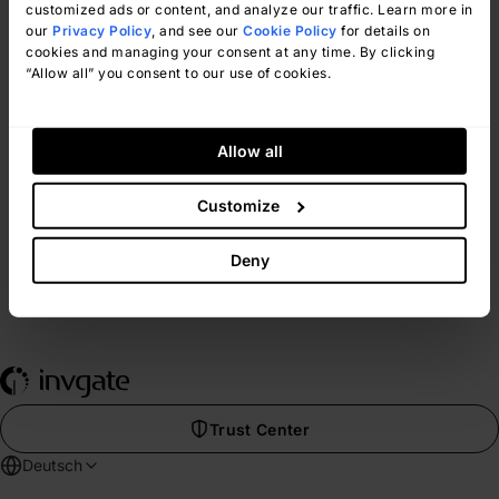
Einfache Migration
customized ads or content, and analyze our traffic. Learn more in
our
Privacy Policy
, and see our
Cookie Policy
for details on
Unser Team sorgt dafür, dass Ihr
cookies and managing your consent at any time. By clicking
Übergang zu InvGate schnell, reibungslos
“Allow all” you consent to our use of cookies.
und problemlos verläuft.
Ansicht Kundenerfahrung
Allow all
Customize
Deny
Trust Center
Deutsch